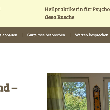
d
Heilpraktikerin für Psych
Gesa Rusche
ss abbauen
Gürtelrose besprechen
Warzen besprechen
nd –