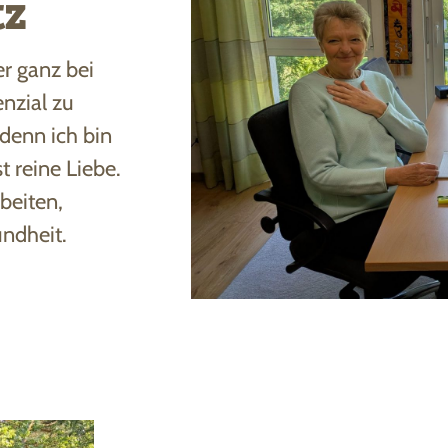
tz
er ganz bei
nzial zu
 denn ich bin
t reine Liebe.
beiten,
undheit.