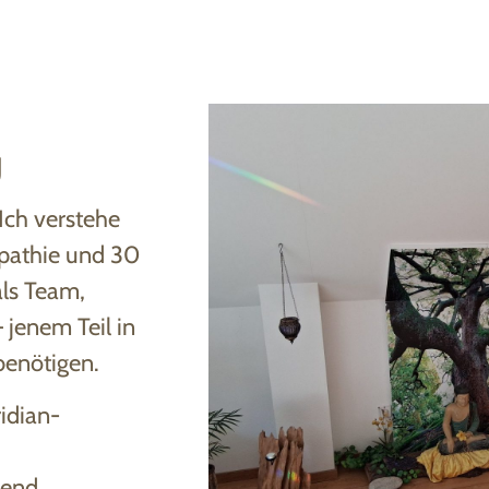
g
Ich verstehe
mpathie und 30
als Team,
 jenem Teil in
benötigen.
idian-
zend