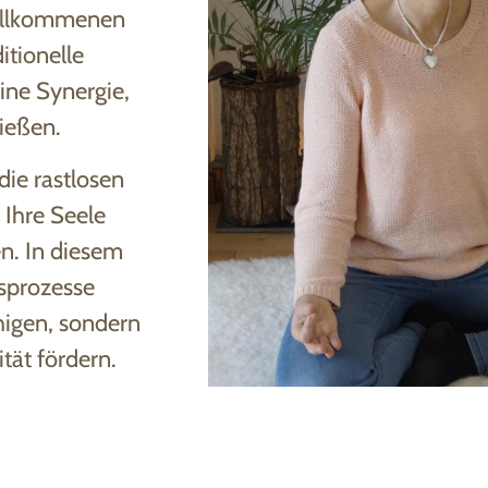
vollkommenen
itionelle
ine Synergie,
ießen.
ie rastlosen
 Ihre Seele
n. In diesem
sprozesse
higen, sondern
ität fördern.