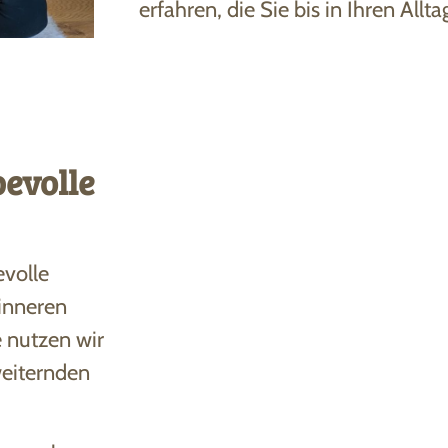
erfahren, die Sie bis in Ihren Allta
bevolle
evolle
inneren
e nutzen wir
weiternden