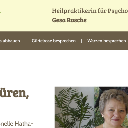
d
Heilpraktikerin für Psych
Gesa Rusche
ss abbauen
Gürtelrose besprechen
Warzen besprechen
üren,
onelle Hatha-